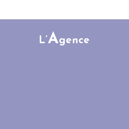
A
L’
gence