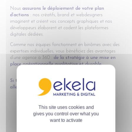
Nous
assurons le déploiement de votre plan
d’actions
: nos créatifs, brand et webdesigners
imaginent et créent vos concepts graphiques et nos
développeurs élaborent et codent les plateformes
digitales dédiées.
Comme nos équipes fonctionnent en binômes avec des
expertises individuelles, vous bénéficiez des avantages
d’une agence à 360 :
de la stratégie à une mise en
place opérationnelle qualitative et durable.
Si tu veux aller vite, marche seul mais si tu veux
aller loin, marchons ensemble.
Proverbe Africain
This site uses cookies and
gives you control over what you
want to activate