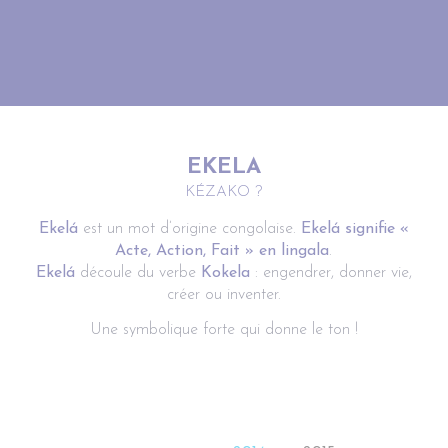
EKELA
KÉZAKO ?
Ekelá
est un mot d’origine congolaise.
Ekelá signifie «
Acte, Action, Fait » en lingala
.
Ekelá
découle du verbe
Kokela
: engendrer, donner vie,
créer ou inventer.
Une symbolique forte qui donne le ton !