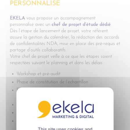
PERSONNALISÉ
EKELA
vous propose un accompagnement
personnalisé avec un
chef de projet d’étude dédié
.
Dès l’étape de lancement de projet, votre référent
assure la gestion du calendrier, la rédaction des accords
de confidentialités NDA, mise en place des pré-requis et
partage d’outils collaboratifs.
Votre chef de projet veille à ce que les étapes soient
respectées suivant le planning et dans les délais :
Workshop et pré-audit
Phase de constitution de l’échantillon
Elaboration du plan d’étude qualitative ou
quantitative
Réalisation des enquêtes
Analyse des données recueillies
Restitution du rapport d’enquête
This site uses cookies and