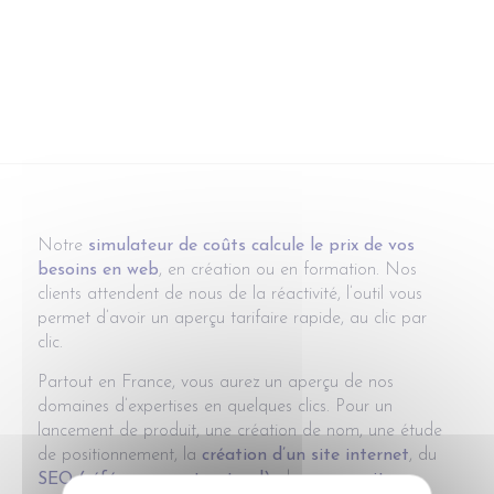
Notre
simulateur de coûts calcule le prix de vos
besoins en web
, en création ou en formation. Nos
clients attendent de nous de la réactivité, l’outil vous
permet d’avoir un aperçu tarifaire rapide, au clic par
clic.
Partout en France, vous aurez un aperçu de nos
domaines d’expertises en quelques clics. Pour un
lancement de produit, une création de nom, une étude
de positionnement, la
création d’un site internet
, du
SEO (référencement naturel)
, du
community