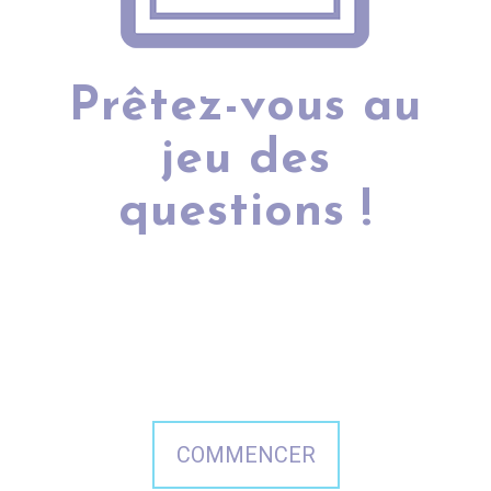
Prêtez-vous au
jeu des
questions !
Estimez rapidement le budget de
votre projet selon vos besoins.
Et si ce n'est toujours pas clair à
la fin, appelez-nous ;-)
COMMENCER